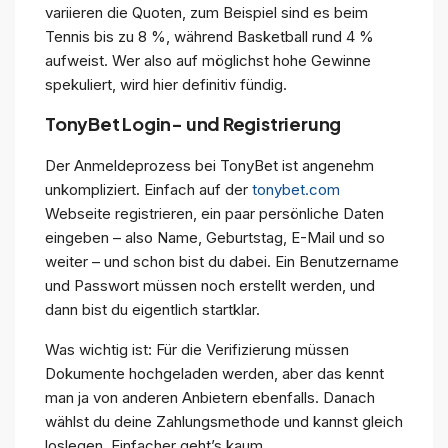
variieren die Quoten, zum Beispiel sind es beim
Tennis bis zu 8 %, während Basketball rund 4 %
aufweist. Wer also auf möglichst hohe Gewinne
spekuliert, wird hier definitiv fündig.
TonyBet Login- und Registrierung
Der Anmeldeprozess bei TonyBet ist angenehm
unkompliziert. Einfach auf der
tonybet.com
Webseite registrieren, ein paar persönliche Daten
eingeben – also Name, Geburtstag, E-Mail und so
weiter – und schon bist du dabei. Ein Benutzername
und Passwort müssen noch erstellt werden, und
dann bist du eigentlich startklar.
Was wichtig ist: Für die Verifizierung müssen
Dokumente hochgeladen werden, aber das kennt
man ja von anderen Anbietern ebenfalls. Danach
wählst du deine Zahlungsmethode und kannst gleich
loslegen. Einfacher geht’s kaum.