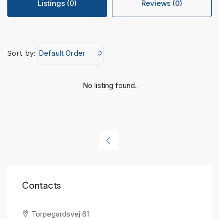
Listings (0)
Reviews (0)
Default Order
Sort by:
No listing found.
Contacts
Torpegardsvej 61