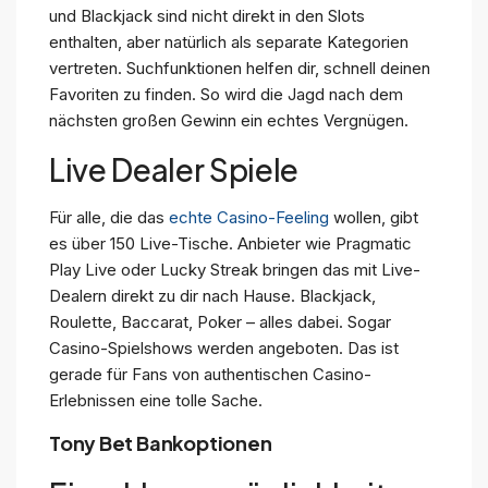
und Blackjack sind nicht direkt in den Slots
enthalten, aber natürlich als separate Kategorien
vertreten. Suchfunktionen helfen dir, schnell deinen
Favoriten zu finden. So wird die Jagd nach dem
nächsten großen Gewinn ein echtes Vergnügen.
Live Dealer Spiele
Für alle, die das
echte Casino-Feeling
wollen, gibt
es über 150 Live-Tische. Anbieter wie Pragmatic
Play Live oder Lucky Streak bringen das mit Live-
Dealern direkt zu dir nach Hause. Blackjack,
Roulette, Baccarat, Poker – alles dabei. Sogar
Casino-Spielshows werden angeboten. Das ist
gerade für Fans von authentischen Casino-
Erlebnissen eine tolle Sache.
Tony Bet Bankoptionen