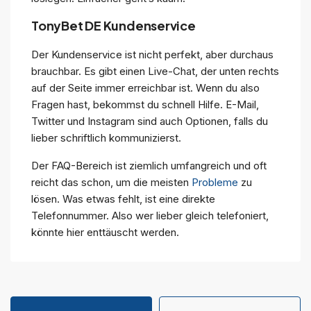
TonyBet DE Kundenservice
Der Kundenservice ist nicht perfekt, aber durchaus
brauchbar. Es gibt einen Live-Chat, der unten rechts
auf der Seite immer erreichbar ist. Wenn du also
Fragen hast, bekommst du schnell Hilfe. E-Mail,
Twitter und Instagram sind auch Optionen, falls du
lieber schriftlich kommunizierst.
Der FAQ-Bereich ist ziemlich umfangreich und oft
reicht das schon, um die meisten
Probleme
zu
lösen. Was etwas fehlt, ist eine direkte
Telefonnummer. Also wer lieber gleich telefoniert,
könnte hier enttäuscht werden.