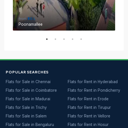
from
₹95 L
fro
Poonamallee
Sin
POPULAR SEARCHES
Flats for Sale in Chennai
Flats for Rent in Hyderabad
Flats for Sale in Coimbatore
Flats for Rent in Pondicherry
Flats for Sale in Madurai
Flats for Rent in Erode
Flats for Sale in Trichy
Flats for Rent in Tirupur
Flats for Sale in Salem
Flats for Rent in Vellore
Flats for Sale in Bengaluru
Flats for Rent in Hosur