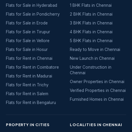
Flats for Sale in Hyderabad
1 BHK Flats in Chennai
Flats for Sale in Pondicherry
2 BHK Flats in Chennai
Flats for Sale in Erode
3 BHK Flats in Chennai
Flats for Sale in Tirupur
4 BHK Flats in Chennai
Flats for Sale in Vellore
5 BHK Flats in Chennai
Flats for Sale in Hosur
Ready to Move in Chennai
Flats for Rent in Chennai
New Launch in Chennai
Flats for Rent in Coimbatore
Under Construction in
Chennai
Flats for Rent in Madurai
Owner Properties in Chennai
Flats for Rent in Trichy
Verified Properties in Chennai
Flats for Rent in Salem
Furnished Homes in Chennai
Flats for Rent in Bengaluru
PROPERTY IN CITIES
LOCALITIES IN CHENNAI