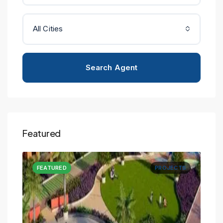
All Cities
Search Agent
Featured
CTS
FEATURED
PROJECTS
FE