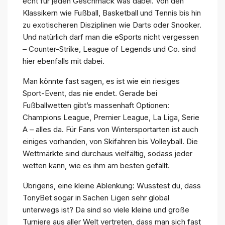
echt für jeden Geschmack was dabei. Von den
Klassikern wie Fußball, Basketball und Tennis bis hin
zu exotischeren Disziplinen wie Darts oder Snooker.
Und natürlich darf man die eSports nicht vergessen
– Counter-Strike, League of Legends und Co. sind
hier ebenfalls mit dabei.
Man könnte fast sagen, es ist wie ein riesiges
Sport-Event, das nie endet. Gerade bei
Fußballwetten gibt’s massenhaft Optionen:
Champions League, Premier League, La Liga, Serie
A – alles da. Für Fans von Wintersportarten ist auch
einiges vorhanden, von Skifahren bis Volleyball. Die
Wettmärkte sind durchaus vielfältig, sodass jeder
wetten kann, wie es ihm am besten gefällt.
Übrigens, eine kleine Ablenkung: Wusstest du, dass
TonyBet sogar in Sachen Ligen sehr global
unterwegs ist? Da sind so viele kleine und große
Turniere aus aller Welt vertreten, dass man sich fast